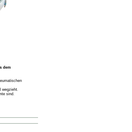
us dem
pneumatischen
l wegzieht.
nte sind.