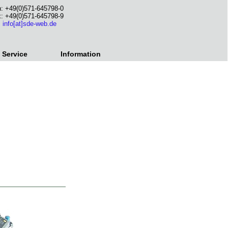
n: +49(0)571-645798-0
x: +49(0)571-645798-9
:
info[at]sde-web.de
Service
Information