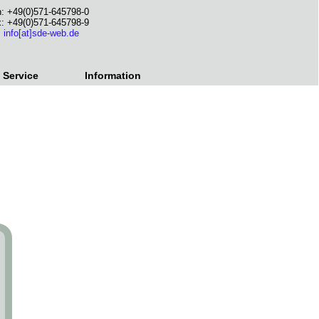
n: +49(0)571-645798-0
x: +49(0)571-645798-9
:
info[at]sde-web.de
Service
Information